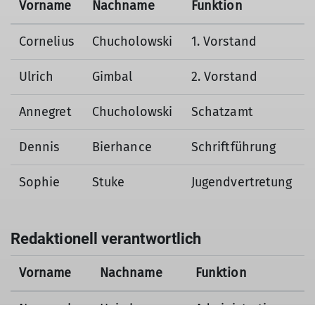
Vorname
Nachname
Funktion
Cornelius
Chucholowski
1. Vorstand
Ulrich
Gimbal
2. Vorstand
Annegret
Chucholowski
Schatzamt
Dennis
Bierhance
Schriftführung
Sophie
Stuke
Jugendvertretung
Redaktionell verantwortlich
Vorname
Nachname
Funktion
Nepomuk
Heimberger
Administration