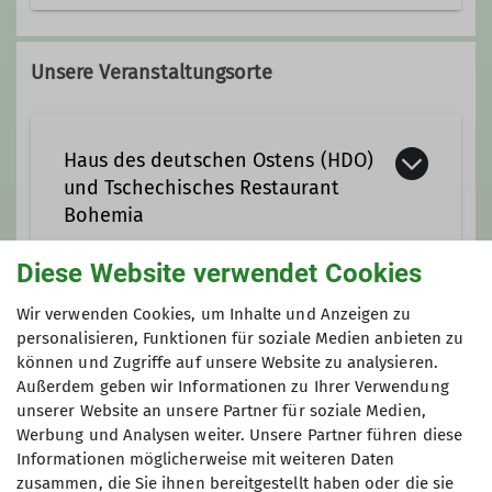
cornelius.chucholowski@dav-
koenigsberg.de
Unsere Veranstaltungsorte
Ämter
Haus des deutschen Ostens (HDO)
und Tschechisches Restaurant
1. Vorsitz
Tourenleitung
Bohemia
Diese Website verwendet Cookies
Restaurant Bohemia
Wir verwenden Cookies, um Inhalte und Anzeigen zu
Maximale Teilnehmeranzahl
personalisieren, Funktionen für soziale Medien anbieten zu
Am Lilienberg 5
können und Zugriffe auf unsere Website zu analysieren.
81669 München
50
Außerdem geben wir Informationen zu Ihrer Verwendung
unserer Website an unsere Partner für soziale Medien,
Werbung und Analysen weiter. Unsere Partner führen diese
Informationen möglicherweise mit weiteren Daten
zusammen, die Sie ihnen bereitgestellt haben oder die sie