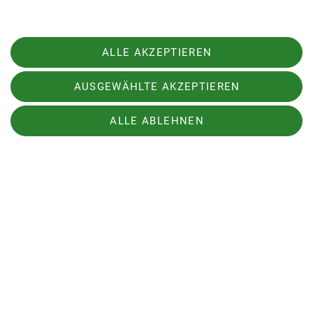
Besucher!
ALLE AKZEPTIEREN
AUSGEWÄHLTE AKZEPTIEREN
Sektion
ALLE ABLEHNEN
Personen
Nützliche Links
Sektion Königsberg des Deutschen Alpenvereins e.V.
Fuchsbichl 16
82057 Icking
Telefon +498999829897
Kontakt