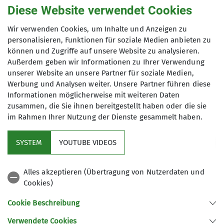
Diese Website verwendet Cookies
Einladung zur
Wir verwenden Cookies, um Inhalte und Anzeigen zu
Bergmesse auf der
personalisieren, Funktionen für soziale Medien anbieten zu
können und Zugriffe auf unsere Website zu analysieren.
Außerdem geben wir Informationen zu Ihrer Verwendung
OST am Samstag,
unserer Website an unsere Partner für soziale Medien,
Werbung und Analysen weiter. Unsere Partner führen diese
04.07.2026 ab 11 Uhr
Informationen möglicherweise mit weiteren Daten
zusammen, die Sie ihnen bereitgestellt haben oder die sie
im Rahmen Ihrer Nutzung der Dienste gesammelt haben.
SYSTEM
YOUTUBE VIDEOS
04.07.2026
Alles akzeptieren (Übertragung von Nutzerdaten und
Hütten
Cookies)
Unsere alljährliche Bergmesse auf der
Cookie Beschreibung
Ostpreussenhütte ist am Samstag, 04. Juli 2026 ab
Verwendete Cookies
11 Uhr geplant. Wir freuen uns über zahlreiche